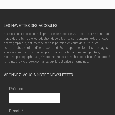
LES NAVETTES DES ACCOULES
• Les textes et photos sont la propriété de la société MJ Biscuits et ne sont pas
libres de droits. Toute reproduction de ce site et de son contenu, textes, photos,
charte graphique, est interdite sans la permission écrite de l’auteur. Les
commentaires sont modérés à posteriori. Sont supprimés tous les messages
agressifs, injurieux, vulgaires, publicitaires, diffamatoires, xénophobes,
racistes, pornographiques, révisionnistes, sexistes, homophobes, d’incitation à
la haine, à la violence et contraires aux lois et valeurs humaines.
ABONNEZ-VOUS À NOTRE NEWSLETTER
Prénom
E-mail
*