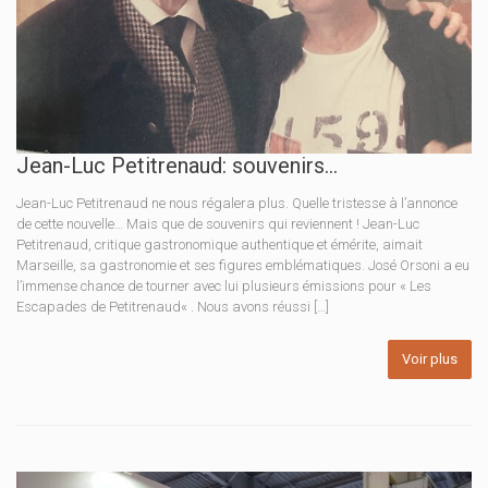
Jean-Luc Petitrenaud: souvenirs…
Jean-Luc Petitrenaud ne nous régalera plus. Quelle tristesse à l’annonce
de cette nouvelle… Mais que de souvenirs qui reviennent ! Jean-Luc
Petitrenaud, critique gastronomique authentique et émérite, aimait
Marseille, sa gastronomie et ses figures emblématiques. José Orsoni a eu
l’immense chance de tourner avec lui plusieurs émissions pour « Les
Escapades de Petitrenaud« . Nous avons réussi […]
Voir plus