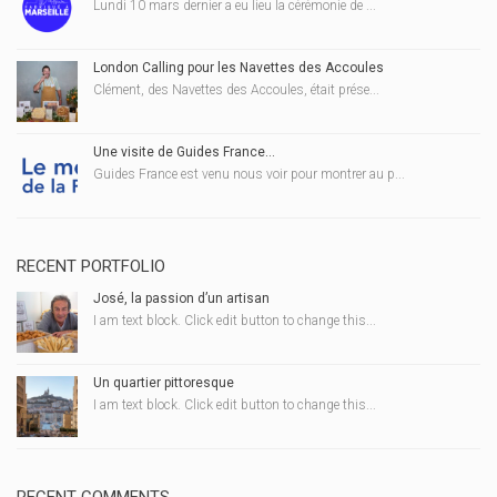
Lundi 10 mars dernier a eu lieu la cérémonie de ...
London Calling pour les Navettes des Accoules
Clément, des Navettes des Accoules, était prése...
Une visite de Guides France…
Guides France est venu nous voir pour montrer au p...
RECENT PORTFOLIO
José, la passion d’un artisan
I am text block. Click edit button to change this...
Un quartier pittoresque
I am text block. Click edit button to change this...
RECENT COMMENTS