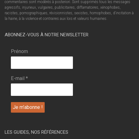
commentaires sont modérés à posteriori. Sont supprimés tous les messages
agressifs, injurieux, vulgaires, publicitaires, diffamatoires, xénophobes,
racistes, pornographiques, révisionnistes, sexistes, homophobes, d’incitation à
la haine, à la violence et contraires aux lois et valeurs humaines.
ABONNEZ-VOUS À NOTRE NEWSLETTER
Prénom
E-mail
*
LES GUIDES, NOS RÉFÉRENCES