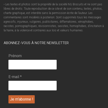
• Les textes et photos sont la propriété de la société MJ Biscuits et ne sont pas
libres de droits. Toute reproduction de ce site et de son contenu, textes, photos,
charte graphique, est interdite sans la permission écrite de l’auteur. Les
commentaires sont modérés à posteriori. Sont supprimés tous les messages
agressifs, injurieux, vulgaires, publicitaires, diffamatoires, xénophobes,
racistes, pornographiques, révisionnistes, sexistes, homophobes, d’incitation à
la haine, à la violence et contraires aux lois et valeurs humaines.
ABONNEZ-VOUS À NOTRE NEWSLETTER
Prénom
E-mail
*