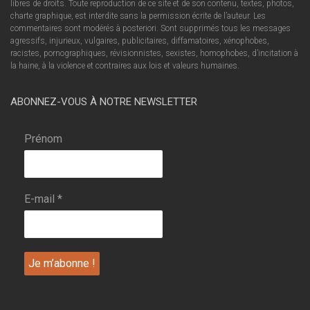
libres de droits. Toute reproduction de ce site et de son contenu, textes, photos,
charte graphique, est interdite sans la permission écrite de l’auteur. Les
commentaires sont modérés à posteriori. Sont supprimés tous les messages
agressifs, injurieux, vulgaires, publicitaires, diffamatoires, xénophobes,
racistes, pornographiques, révisionnistes, sexistes, homophobes, d’incitation à
la haine, à la violence et contraires aux lois et valeurs humaines.
ABONNEZ-VOUS À NOTRE NEWSLETTER
Prénom
E-mail
*