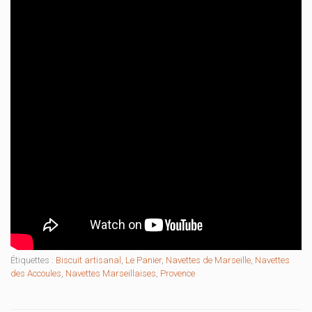
Étiquettes :
Biscuit artisanal
,
Le Panier
,
Navettes de Marseille
,
Navettes
des Accoules
,
Navettes Marseillaises
,
Provence