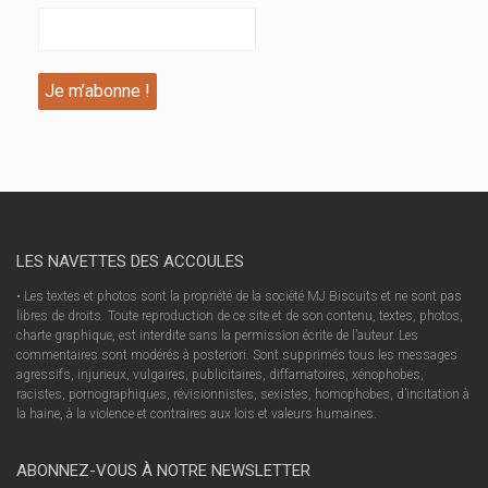
LES NAVETTES DES ACCOULES
• Les textes et photos sont la propriété de la société MJ Biscuits et ne sont pas
libres de droits. Toute reproduction de ce site et de son contenu, textes, photos,
charte graphique, est interdite sans la permission écrite de l’auteur. Les
commentaires sont modérés à posteriori. Sont supprimés tous les messages
agressifs, injurieux, vulgaires, publicitaires, diffamatoires, xénophobes,
racistes, pornographiques, révisionnistes, sexistes, homophobes, d’incitation à
la haine, à la violence et contraires aux lois et valeurs humaines.
ABONNEZ-VOUS À NOTRE NEWSLETTER