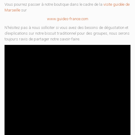
Vous pourrez passer à notre boutique dans le cadre de la
visite guidée de
Marseille
sur
www.guides-france.com
N’hésitez pas à nous solliciter si vous avez des besoins de dégustation et
d’explications sur notre biscuit traditionnel pour des groupes, nous serons
toujours ravis de partager notre savoir-faire.