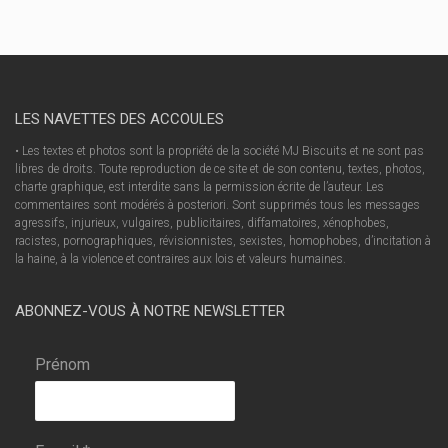
LES NAVETTES DES ACCOULES
• Les textes et photos sont la propriété de la société MJ Biscuits et ne sont pas
libres de droits. Toute reproduction de ce site et de son contenu, textes, photos,
charte graphique, est interdite sans la permission écrite de l’auteur. Les
commentaires sont modérés à posteriori. Sont supprimés tous les messages
agressifs, injurieux, vulgaires, publicitaires, diffamatoires, xénophobes,
racistes, pornographiques, révisionnistes, sexistes, homophobes, d’incitation à
la haine, à la violence et contraires aux lois et valeurs humaines.
ABONNEZ-VOUS À NOTRE NEWSLETTER
Prénom