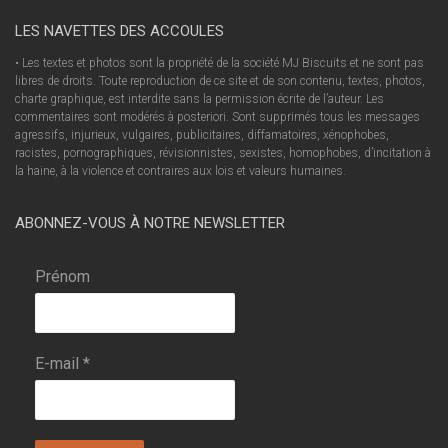
LES NAVETTES DES ACCOULES
• Les textes et photos sont la propriété de la société MJ Biscuits et ne sont pas
libres de droits. Toute reproduction de ce site et de son contenu, textes, photos,
charte graphique, est interdite sans la permission écrite de l’auteur. Les
commentaires sont modérés à posteriori. Sont supprimés tous les messages
agressifs, injurieux, vulgaires, publicitaires, diffamatoires, xénophobes,
racistes, pornographiques, révisionnistes, sexistes, homophobes, d’incitation à
la haine, à la violence et contraires aux lois et valeurs humaines.
ABONNEZ-VOUS À NOTRE NEWSLETTER
Prénom
E-mail
*