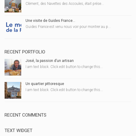
Clément, des Navettes des Accoules, était prése...
Une visite de Guides France…
Guides France est venu nous voir pour montrer au p...
RECENT PORTFOLIO
José, la passion d’un artisan
I am text block. Click edit button to change this...
Un quartier pittoresque
I am text block. Click edit button to change this...
RECENT COMMENTS
TEXT WIDGET