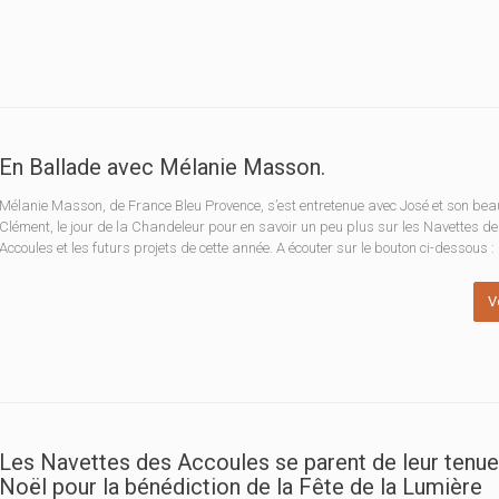
En Ballade avec Mélanie Masson.
Mélanie Masson, de France Bleu Provence, s’est entretenue avec José et son beau
Clément, le jour de la Chandeleur pour en savoir un peu plus sur les Navettes d
Accoules et les futurs projets de cette année. A écouter sur le bouton ci-dessous :
V
Les Navettes des Accoules se parent de leur tenue
Noël pour la bénédiction de la Fête de la Lumière