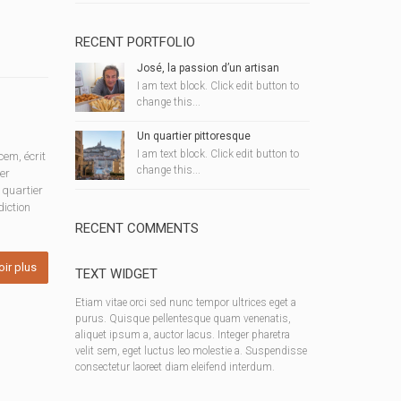
RECENT PORTFOLIO
José, la passion d’un artisan
I am text block. Click edit button to
change this...
Un quartier pittoresque
I am text block. Click edit button to
em, écrit
change this...
er
 quartier
diction
RECENT COMMENTS
oir plus
TEXT WIDGET
Etiam vitae orci sed nunc tempor ultrices eget a
purus. Quisque pellentesque quam venenatis,
aliquet ipsum a, auctor lacus. Integer pharetra
velit sem, eget luctus leo molestie a. Suspendisse
consectetur laoreet diam eleifend interdum.