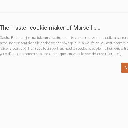
The master cookie-maker of Marseille…
Sacha Paulsen, journaliste américain, nous livre ses impressions suite à sa ren
avec José Orsoni dans le cadre de son voyage sur la Vallée de la Gastronomie, 
faisons partie :-). Il en résulte un portrait haut en couleurs et plein d’humour, à tr
yeux d’une gastronome d’outre-atlantique. On vous laisse découvrir l’article […]
V