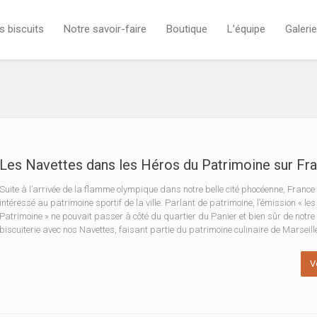
s biscuits
Notre savoir-faire
Boutique
L’équipe
Galerie
Les Navettes dans les Héros du Patrimoine sur Fr
Suite à l’arrivée de la flamme olympique dans notre belle cité phocéenne, France 
intéressé au patrimoine sportif de la ville. Parlant de patrimoine, l’émission « le
Patrimoine » ne pouvait passer à côté du quartier du Panier et bien sûr de notre
biscuiterie avec nos Navettes, faisant partie du patrimoine culinaire de Marseille
V