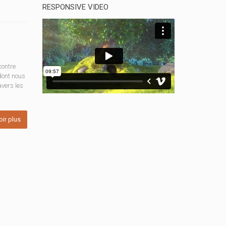
RESPONSIVE VIDEO
contre
dont nous
avers les
oir plus