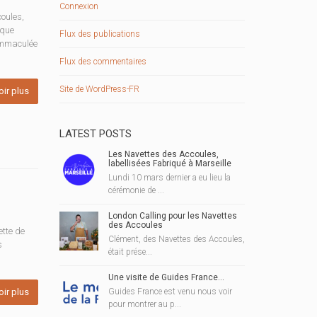
Connexion
oules,
aque
Flux des publications
’immaculée
Flux des commentaires
Site de WordPress-FR
oir plus
LATEST POSTS
Les Navettes des Accoules,
labellisées Fabriqué à Marseille
Lundi 10 mars dernier a eu lieu la
cérémonie de ...
London Calling pour les Navettes
des Accoules
ette de
Clément, des Navettes des Accoules,
s
était prése...
Une visite de Guides France…
oir plus
Guides France est venu nous voir
pour montrer au p...