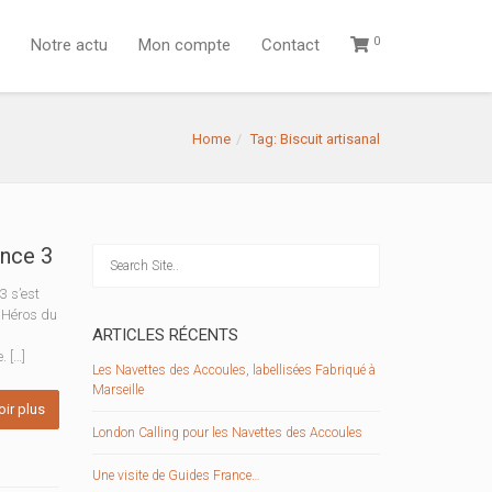
0
Notre actu
Mon compte
Contact
Home
Tag: Biscuit artisanal
ance 3
3 s’est
s Héros du
ARTICLES RÉCENTS
. […]
Les Navettes des Accoules, labellisées Fabriqué à
Marseille
oir plus
London Calling pour les Navettes des Accoules
Une visite de Guides France…