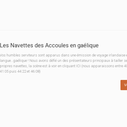
Les Navettes des Accoules en gaélique
Vos humbles serviteurs sont apparus dans une émission de voyage irlandaise 
langue…gaélique ! Nous avons défié un des présentateurs principaux à tailler s
propres navettes, la scène est à voir en cliquant ICI (nous apparaissons entre 40
41:05 puis 44:22 et 46:08)
V