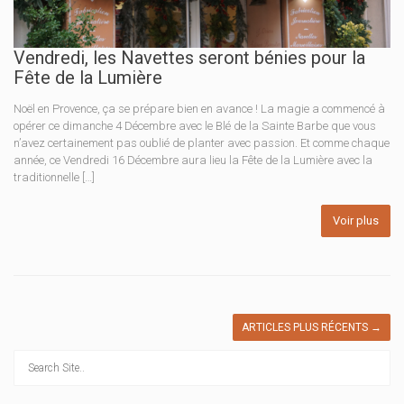
Vendredi, les Navettes seront bénies pour la
Fête de la Lumière
Noël en Provence, ça se prépare bien en avance ! La magie a commencé à
opérer ce dimanche 4 Décembre avec le Blé de la Sainte Barbe que vous
n’avez certainement pas oublié de planter avec passion. Et comme chaque
année, ce Vendredi 16 Décembre aura lieu la Fête de la Lumière avec la
traditionnelle […]
Voir plus
ARTICLES PLUS RÉCENTS
→