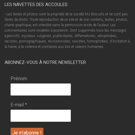
LES NAVETTES DES ACCOULES
• Les textes et photos sont la propriété de la société MJ Biscuits et ne sont pas
libres de droits. Toute reproduction de ce site et de son contenu, textes, photos,
charte graphique, est interdite sans la permission écrite de l’auteur. Les
commentaires sont modérés à posteriori. Sont supprimés tous les messages
agressifs, injurieux, vulgaires, publicitaires, diffamatoires, xénophobes,
racistes, pornographiques, révisionnistes, sexistes, homophobes, d’incitation à
la haine, à la violence et contraires aux lois et valeurs humaines.
ABONNEZ-VOUS À NOTRE NEWSLETTER
Prénom
E-mail
*