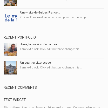
Une visite de Guides France…
Guides France est venu nous voir pour montrer au p...
RECENT PORTFOLIO
José, la passion d’un artisan
I am text block. Click edit button to change this...
Un quartier pittoresque
I am text block. Click edit button to change this...
RECENT COMMENTS
TEXT WIDGET
Etiam vitae orci sed nunc tempor ultrices eget a purus. Quisque pellentesque