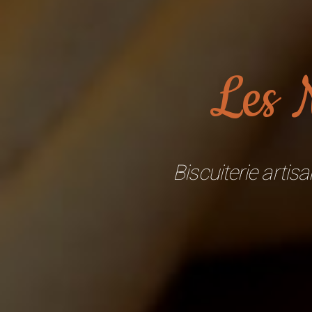
Les 
Biscuiterie artis