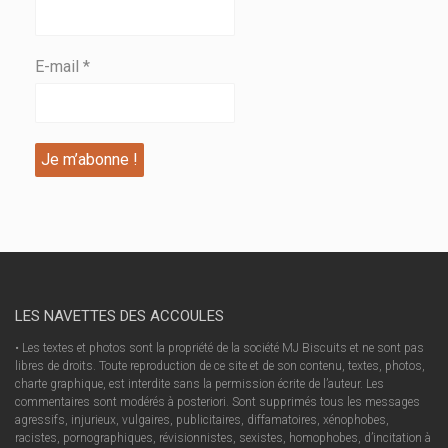
E-mail
*
LES NAVETTES DES ACCOULES
• Les textes et photos sont la propriété de la société MJ Biscuits et ne sont pas
libres de droits. Toute reproduction de ce site et de son contenu, textes, photos,
charte graphique, est interdite sans la permission écrite de l’auteur. Les
commentaires sont modérés à posteriori. Sont supprimés tous les messages
agressifs, injurieux, vulgaires, publicitaires, diffamatoires, xénophobes,
racistes, pornographiques, révisionnistes, sexistes, homophobes, d’incitation à