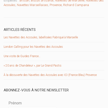
Étiquettes :
artisan
,
Biscuit artisanal
,
Navettes de Marseille
,
Navettes des
Accoules
,
Navettes Marseillaises
,
Provence
,
Richard Campana
ARTICLES RÉCENTS
Les Navettes des Accoules, labellisées Fabriqué à Marseille
London Calling pour les Navettes des Accoules
Une visite de Guides France…
« 20 ans de Chandeleur », par Le Grand Pastis
À la découverte des Navettes des Accoules avec ICI (France Bleu) Provence
ABONNEZ-VOUS À NOTRE NEWSLETTER
Prénom