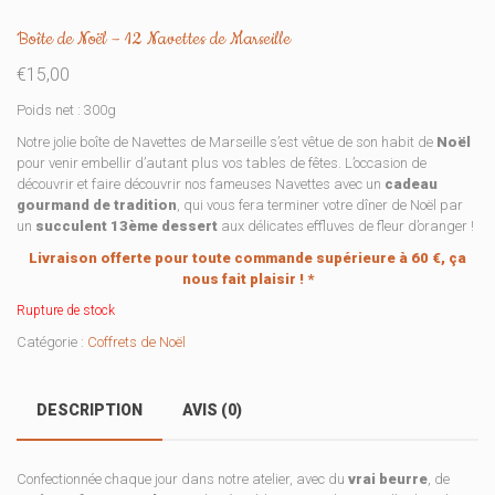
Boîte de Noël – 12 Navettes de Marseille
€
15,00
Poids net : 300g
Notre jolie boîte de Navettes de Marseille s’est vêtue de son habit de
Noël
pour venir embellir d’autant plus vos tables de fêtes. L’occasion de
découvrir et faire découvrir nos fameuses Navettes avec un
cadeau
gourmand de tradition
, qui vous fera terminer votre dîner de Noël par
un
succulent 13ème dessert
aux délicates effluves de fleur d’oranger !
Livraison offerte pour toute commande supérieure à 60 €, ça
nous fait plaisir ! *
Rupture de stock
Catégorie :
Coffrets de Noël
DESCRIPTION
AVIS (0)
Confectionnée chaque jour dans notre atelier, avec du
vrai beurre
, de