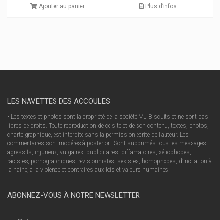
Ajouter au panier
Plus d’infos
LES NAVETTES DES ACCOULES
• Les textes et photos sont la propriété de la société MJ Biscuits et ne sont pas
libres de droits. Toute reproduction de ce site et de son contenu, textes, photos,
charte graphique, est interdite sans la permission écrite de l’auteur. Les
commentaires sont modérés à posteriori. Sont supprimés tous les messages
agressifs, injurieux, vulgaires, publicitaires, diffamatoires, xénophobes,
racistes, pornographiques, révisionnistes, sexistes, homophobes, d’incitation à
la haine, à la violence et contraires aux lois et valeurs humaines.
ABONNEZ-VOUS À NOTRE NEWSLETTER