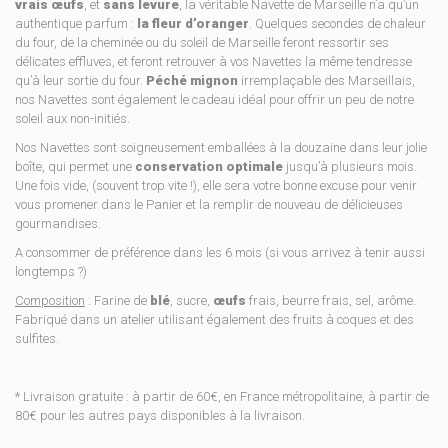
vrais œufs
, et
sans levure
, la véritable Navette de Marseille n’a qu’un
authentique parfum :
la fleur d’oranger
. Quelques secondes de chaleur
du four, de la cheminée ou du soleil de Marseille feront ressortir ses
délicates effluves, et feront retrouver à vos Navettes la même tendresse
qu’à leur sortie du four.
Péché mignon
irremplaçable des Marseillais,
nos Navettes sont également le cadeau idéal pour offrir un peu de notre
soleil aux non-initiés.
Nos Navettes sont soigneusement emballées à la douzaine dans leur jolie
boîte, qui permet une
conservation optimale
jusqu’à plusieurs mois.
Une fois vide, (souvent trop vite !), elle sera votre bonne excuse pour venir
vous promener dans le Panier et la remplir de nouveau de délicieuses
gourmandises.
A consommer de préférence dans les 6 mois (si vous arrivez à tenir aussi
longtemps ?)
Composition
: Farine de
blé
, sucre,
œufs
frais, beurre frais, sel, arôme.
Fabriqué dans un atelier utilisant également des fruits à coques et des
sulfites.
* Livraison gratuite : à partir de 60€, en France métropolitaine, à partir de
80€ pour les autres pays disponibles à la livraison.