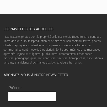
LES NAVETTES DES ACCOULES
• Les textes et photos sont la propriété de la société MJ Biscuits et ne sont pas
libres de droits. Toute reproduction de ce site et de son contenu, textes, photos,
charte graphique, est interdite sans la permission écrite de l’auteur. Les
commentaires sont modérés à posteriori. Sont supprimés tous les messages
agressifs, injurieux, vulgaires, publicitaires, diffamatoires, xénophobes,
racistes, pornographiques, révisionnistes, sexistes, homophobes, d’incitation à
la haine, à la violence et contraires aux lois et valeurs humaines.
ABONNEZ-VOUS À NOTRE NEWSLETTER
Prénom