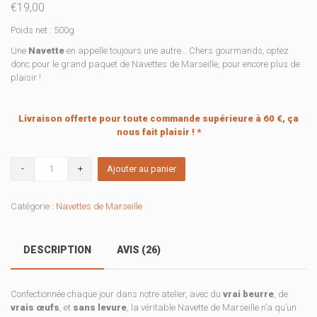
€
19,00
sur
notations
client
Poids net : 500g
Une
Navette
en appelle toujours une autre… Chers gourmands, optez
donc pour le grand paquet de Navettes de Marseille, pour encore plus de
plaisir !
Livraison offerte pour toute commande supérieure à 60 €, ça
nous fait plaisir ! *
quantité
Ajouter au panier
de
Navettes
de
Catégorie :
Navettes de Marseille
Marseille
(grand
format)
DESCRIPTION
AVIS (26)
Confectionnée chaque jour dans notre atelier, avec du
vrai beurre
, de
vrais œufs
, et
sans levure
, la véritable Navette de Marseille n’a qu’un