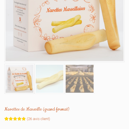
Navettes de Marseille (grand format)
(
26
avis client)
Noté
26
4.92
sur 5 basé