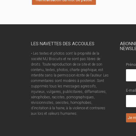
LES NAVETTES DES ACCOULES
ABONNE
NEWSL
• Les textes et photos sont la propriété de la
société MJ Biscuits et ne sont pas libres de
droits. Toute reproduction de ce site et de son
Prén
contenu, textes, photos, charte graphique, est
interdite sans la permission écrite de l’auteur. Les
commentaires sont modérés à posteriori. Sont
supprimés tous les messages agressifs,
E-mai
injurieux, vulgaires, publicitaires, diffamatoires,
xénophobes, racistes, pornographiques,
révisionnistes, sexistes, homophobes,
d’incitation à la haine, à la violence et contraires
aux lois et valeurs humaines.