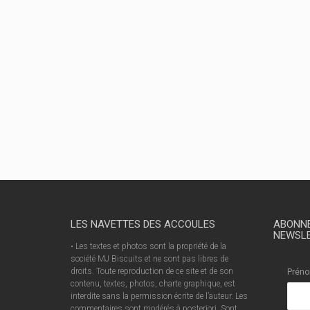
LES NAVETTES DES ACCOULES
ABONNE
NEWSL
• Les textes et photos sont la propriété de la
société MJ Biscuits et ne sont pas libres de
droits. Toute reproduction de ce site et de son
Prén
contenu, textes, photos, charte graphique, est
interdite sans la permission écrite de l’auteur. Les
commentaires sont modérés à posteriori. Sont